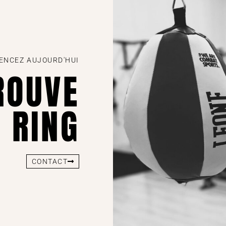
NCEZ AUJOURD'HUI
ROUVE
 RING
CONTACT