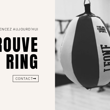
NCEZ AUJOURD'HUI
ROUVE
 RING
CONTACT