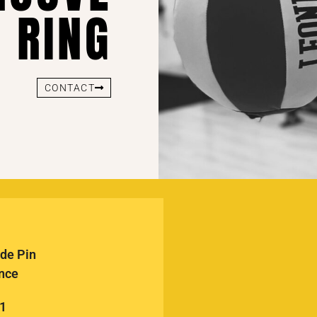
 RING
CONTACT
de Pin
nce
61