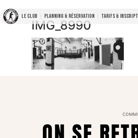
LE CLUB
PLANNING & RÉSERVATION
TARIFS & INSCRIP
IMG_8990
COMME
ON SE RET