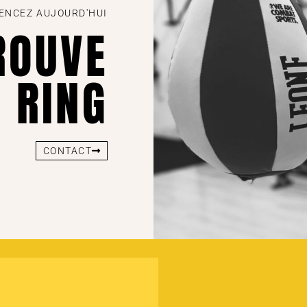
NCEZ AUJOURD'HUI
ROUVE
 RING
CONTACT